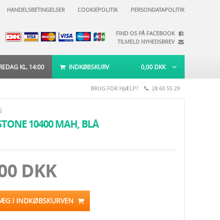
HANDELSBETINGELSER
COOKIEPOLITIK
PERSONDATAPOLITIK
FIND OS PÅ FACEBOOK
TILMELD NYHEDSBREV
EDAG KL. 14:00
INDKØBSKURV
0,00
DKK
BRUG FOR HJÆLP?
28 60 55 29
6
TONE 10400 MAH, BLÅ
,00 DKK
LÆG I INDKØBSKURVEN