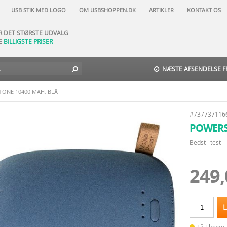
AR NATURLIGVIS
USB STIK MED LOGO
OM USBSHOPPEN.DK
ARTIKLER
KONTAKT OS
DAGES FORTRYDELSESRET
AR DET STØRSTE UDVALG
E
BILLIGSTE PRISER
TIL-DAG-LEVERING
 NORD -
29 DKK
-
GLS
-
3
9 DKK
NÆSTE AFSENDELSE FR
ONE 10400 MAH, BLÅ
#737737116
POWERS
Bedst i test
249