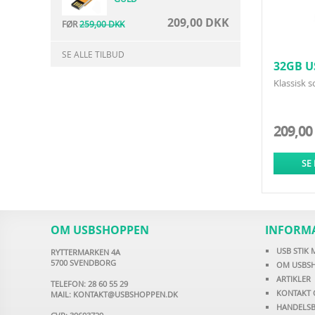
209,00 DKK
FØR
259,00 DKK
SE ALLE TILBUD
32GB U
Klassisk s
209,00
SE
OM USBSHOPPEN
INFORM
USB STIK
RYTTERMARKEN 4A
5700 SVENDBORG
OM USBS
ARTIKLER
TELEFON: 28 60 55 29
KONTAKT 
MAIL:
KONTAKT@USBSHOPPEN.DK
HANDELSB