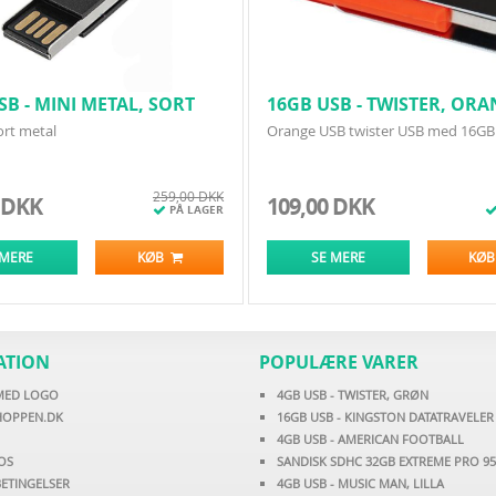
SB - MINI METAL, SORT
16GB USB - TWISTER, OR
ort metal
Orange USB twister USB med 16GB
259,00 DKK
 DKK
109,00 DKK
PÅ LAGER
 MERE
KØB
SE MERE
KØ
ATION
POPULÆRE VARER
 MED LOGO
4GB USB - TWISTER, GRØN
HOPPEN.DK
16GB USB - KINGSTON DATATRAVELER
4GB USB - AMERICAN FOOTBALL
OS
SANDISK SDHC 32GB EXTREME PRO 9
ETINGELSER
4GB USB - MUSIC MAN, LILLA