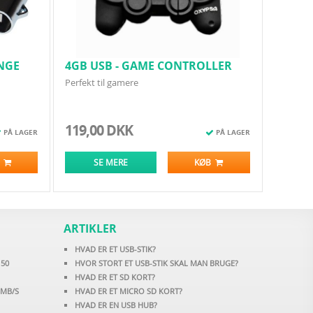
ANGE
4GB USB - GAME CONTROLLER
Perfekt til gamere
119,00 DKK
PÅ LAGER
PÅ LAGER
B
SE MERE
KØB
ARTIKLER
HVAD ER ET USB-STIK?
 50
HVOR STORT ET USB-STIK SKAL MAN BRUGE?
HVAD ER ET SD KORT?
5MB/S
HVAD ER ET MICRO SD KORT?
HVAD ER EN USB HUB?