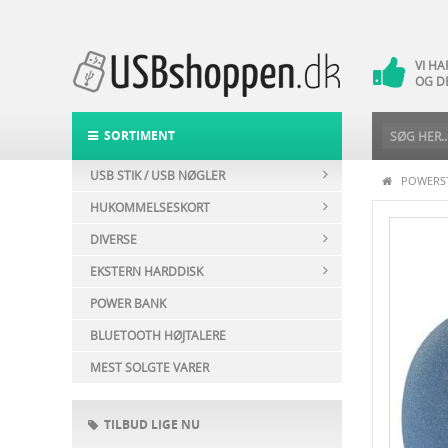
VI H
14 
VI H
OG D
DAG-
POST
SORTIMENT
USB STIK / USB NØGLER
POWERST
HUKOMMELSESKORT
DIVERSE
EKSTERN HARDDISK
POWER BANK
BLUETOOTH HØJTALERE
MEST SOLGTE VARER
TILBUD LIGE NU