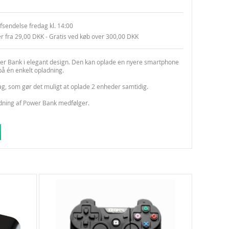
sendelse fredag kl. 14:00
er fra 29,00 DKK - Gratis ved køb over 300,00 DKK
wer Bank i elegant design. Den kan oplade en nyere smartphone
å én enkelt opladning.
g, som gør det muligt at oplade 2 enheder samtidig.
adning af Power Bank medfølger.
 BÅDE POLITIKEN OG EKSTRA BLADET!
ifikationer:
: 10400 mAh