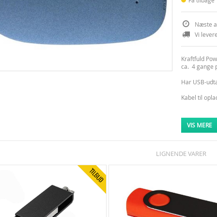
Få tilbage
Næste af
Vi lever
Kraftfuld Po
ca. 4 gange p
Har USB-udta
Kabel til opl
TESVINDER I
VIS MERE
Tekniske spec
Farve: Blå
Kapacitet
LIGNENDE VARER