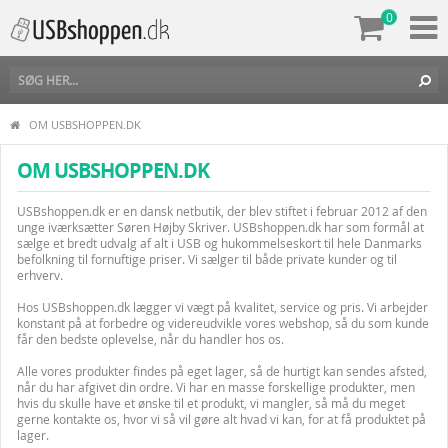
0
OM USBSHOPPEN.DK
OM USBSHOPPEN.DK
USBshoppen.dk er en dansk netbutik, der blev stiftet i februar 2012 af den
unge iværksætter Søren Højby Skriver. USBshoppen.dk har som formål at
sælge et bredt udvalg af alt i
USB
og
hukommelseskort
til hele Danmarks
befolkning til fornuftige priser. Vi sælger til både private kunder og til
erhverv.
Hos USBshoppen.dk lægger vi vægt på kvalitet, service og pris. Vi arbejder
konstant på at forbedre og videreudvikle vores webshop, så du som kunde
får den bedste oplevelse, når du handler hos os.
Alle vores produkter findes på eget lager, så de hurtigt kan sendes afsted,
når du har afgivet din ordre. Vi har en masse forskellige produkter, men
hvis du skulle have et ønske til et produkt, vi mangler, så må du meget
gerne kontakte os, hvor vi så vil gøre alt hvad vi kan, for at få produktet på
lager.