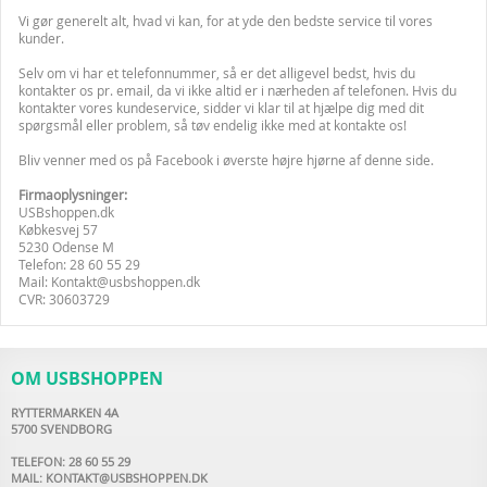
Vi gør generelt alt, hvad vi kan, for at yde den bedste service til vores
kunder.
Selv om vi har et telefonnummer, så er det alligevel bedst, hvis du
kontakter os pr. email, da vi ikke altid er i nærheden af telefonen. Hvis du
kontakter vores kundeservice, sidder vi klar til at hjælpe dig med dit
spørgsmål eller problem, så tøv endelig ikke med at kontakte os!
Bliv venner med os på Facebook i øverste højre hjørne af denne side.
Firmaoplysninger:
USBshoppen.dk
Købkesvej 57
5230 Odense M
Telefon: 28 60 55 29
Mail:
Kontakt@usbshoppen.dk
CVR: 30603729
OM USBSHOPPEN
RYTTERMARKEN 4A
5700 SVENDBORG
TELEFON: 28 60 55 29
MAIL:
KONTAKT@USBSHOPPEN.DK