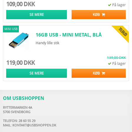
109,00 DKK
På lager
SE MERE
KØB
MINI USB
16GB USB - MINI METAL, BLÅ
Handy lille stik
139,00 DKK
119,00 DKK
På lager
SE MERE
KØB
OM USBSHOPPEN
RYTTERMARKEN 4A
5700 SVENDBORG
TELEFON: 28 60 55 29
MAIL:
KONTAKT@USBSHOPPEN.DK