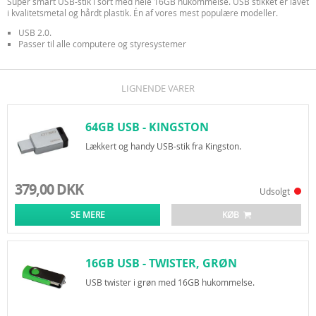
Super smart USB-stik i sort med hele 16GB hukommelse. USB stikket er lavet
i kvalitetsmetal og hårdt plastik. Én af vores mest populære modeller.
USB 2.0.
Passer til alle computere og styresystemer
LIGNENDE VARER
64GB USB - KINGSTON
DATATRAVELER 50
Lækkert og handy USB-stik fra Kingston.
379,00 DKK
Udsolgt
SE MERE
KØB
16GB USB - TWISTER, GRØN
USB twister i grøn med 16GB hukommelse.