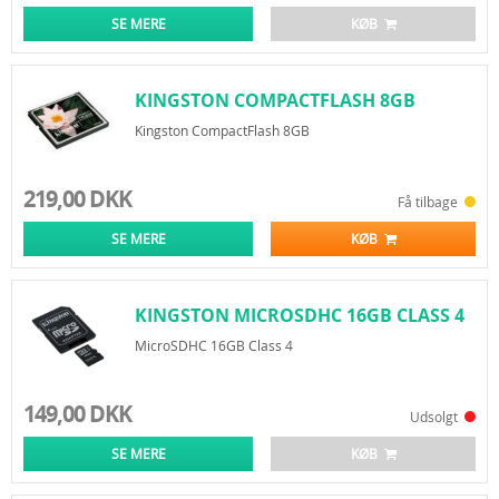
hukommelseskort, der først blev udviklet af SanDisk og godkendt som en
SE MERE
KØB
standard den 13. juli 2005. MicroSD er de mindste flytbare flash memory
cards, varierer i tilgængelige størrelser af 128 MB til 4 GB, og ofte bruges
med mobiltelefoner.
KINGSTON COMPACTFLASH 8GB
Compact Flash kort (CF kort):
Forkortelse for CompactFlash, CF er en 50-bens forbindelse lagerenhed.
Kingston CompactFlash 8GB
CompactFlash er et lagringsmedium almindeligvis findes i PDA'er, digitale
kameraer, og andre bærbare enheder. CF-kortet havde et temmelig stort
udvalg af størrelser, med hensyn til lagerkapacitet, der spænder fra 2MB
219,00 DKK
til 128 GB. På billedet til højre, er det SanDisk 4.0GB CompactFlash-kort og
Få tilbage
et eksempel på, hvad et CompactFlash kan ligne.
SE MERE
KØB
KINGSTON MICROSDHC 16GB CLASS 4
MicroSDHC 16GB Class 4
149,00 DKK
Udsolgt
SE MERE
KØB