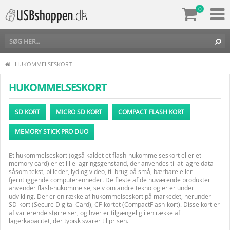
0
HUKOMMELSESKORT
HUKOMMELSESKORT
SD KORT
MICRO SD KORT
COMPACT FLASH KORT
MEMORY STICK PRO DUO
Et hukommelseskort (også kaldet et flash-hukommelseskort eller et
memory card) er et lille lagringsgenstand, der anvendes til at lagre data
såsom tekst, billeder, lyd og video, til brug på små, bærbare eller
fjerntliggende computerenheder. De fleste af de nuværende produkter
anvender flash-hukommelse, selv om andre teknologier er under
udvikling. Der er en række af hukommelseskort på markedet, herunder
SD-kort (Secure Digital Card), CF-kortet (CompactFlash-kort). Disse kort er
af varierende størrelser, og hver er tilgængelig i en række af
lagerkapacitet, der typisk svarer til prisen.