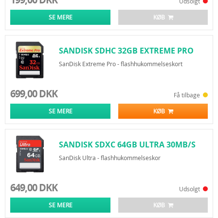
Udsolgt
SE MERE
KØB
SANDISK SDHC 32GB EXTREME PRO
95MB/S
SanDisk Extreme Pro - flashhukommelseskort
699,00 DKK
Få tilbage
SE MERE
KØB
SANDISK SDXC 64GB ULTRA 30MB/S
CLASS 10
SanDisk Ultra - flashhukommelseskor
649,00 DKK
Udsolgt
SE MERE
KØB