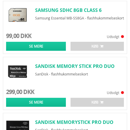
SAMSUNG SDHC 8GB CLASS 6
Samsung Essential MB-SS8GA - flashhukommelseskort
99,00 DKK
Udsolgt
SE MERE
KØB
SANDISK MEMORY STICK PRO DUO
8GB
SanDisk - flashhukommelseskort
299,00 DKK
Udsolgt
SE MERE
KØB
SANDISK MEMORYSTICK PRO DUO
16GB