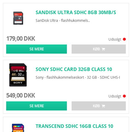
SANDISK ULTRA SDHC 8GB 30MB/S
CLASS 10
SanDisk Ultra - flashhukommels..
179,00 DKK
Udsolgt
SE MERE
KØB
SONY SDHC CARD 32GB CLASS 10
Sony - flashhukommelseskort - 32 GB - SDHC UHS-I
549,00 DKK
Udsolgt
SE MERE
KØB
TRANSCEND SDHC 16GB CLASS 10