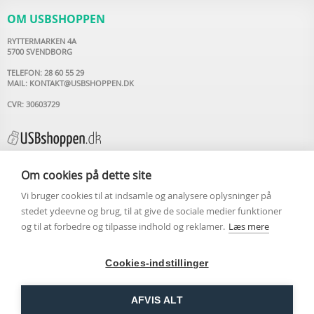
OM USBSHOPPEN
RYTTERMARKEN 4A
5700 SVENDBORG
TELEFON: 28 60 55 29
MAIL:
KONTAKT@USBSHOPPEN.DK
CVR: 30603729
Om cookies på dette site
Vi bruger cookies til at indsamle og analysere oplysninger på
INFORMATION
stedet ydeevne og brug, til at give de sociale medier funktioner
og til at forbedre og tilpasse indhold og reklamer.
Læs mere
USB STIK MED LOGO
OM USBSHOPPEN.DK
ARTIKLER
Cookies-indstillinger
KONTAKT OS
HANDELSBETINGELSER
COOKIEPOLITIK
AFVIS ALT
PERSONDATAPOLITIK