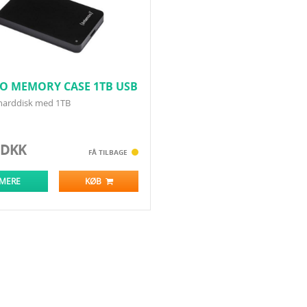
O MEMORY CASE 1TB USB
RT
-harddisk med 1TB
 DKK
FÅ TILBAGE
 MERE
KØB