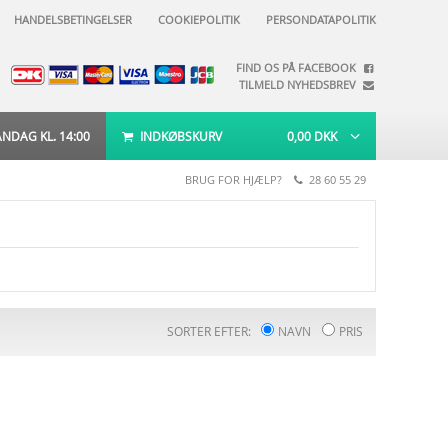
HANDELSBETINGELSER
COOKIEPOLITIK
PERSONDATAPOLITIK
FIND OS PÅ FACEBOOK
TILMELD NYHEDSBREV
DAG KL. 14:00
INDKØBSKURV
0,00
DKK
BRUG FOR HJÆLP?
28 60 55 29
SORTER EFTER:
NAVN
PRIS