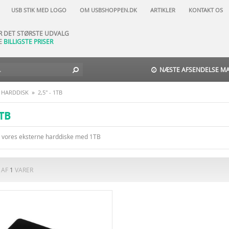
AR NATURLIGVIS
USB STIK MED LOGO
OM USBSHOPPEN.DK
ARTIKLER
KONTAKT OS
DAGES FORTRYDELSESRET
AR DET STØRSTE UDVALG
E
BILLIGSTE PRISER
TIL-DAG-LEVERING
 NORD -
29 DKK
-
GLS
-
3
9 DKK
NÆSTE AFSENDELSE MAN
»
 HARDDISK
2,5" - 1TB
1TB
u vores eksterne harddiske med 1TB
AF
1
VARER