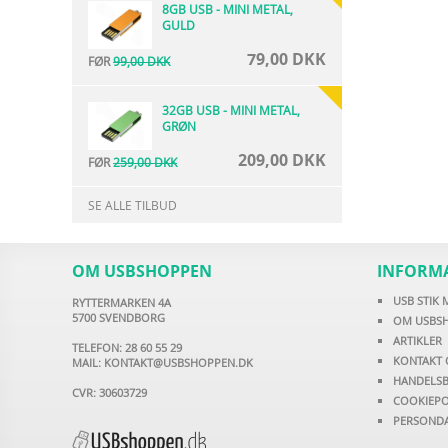
8GB USB - MINI METAL,
GULD
79,00 DKK
FØR
99,00 DKK
32GB USB - MINI METAL,
GRØN
209,00 DKK
FØR
259,00 DKK
SE ALLE TILBUD
OM USBSHOPPEN
INFORM
USB STIK
RYTTERMARKEN 4A
5700 SVENDBORG
OM USBS
ARTIKLER
TELEFON: 28 60 55 29
KONTAKT 
MAIL:
KONTAKT@USBSHOPPEN.DK
HANDELSB
CVR: 30603729
COOKIEPO
PERSONDA