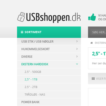
VI H
14 
VI H
OG D
DAG-
POST
SORTIMENT
USB STIK / USB NØGLER
EKSTERN
HUKOMMELSESKORT
2,5" - 
DIVERSE
Her ser d
EKSTERN HARDDISK
2.5" - 500GB
VISER
1
2,5" - 1TB
2.5" - 2TB
TRÅDLØS - NAS
POWER BANK