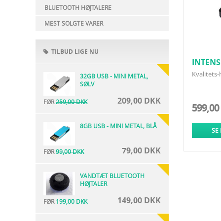
BLUETOOTH HØJTALERE
MEST SOLGTE VARER
TILBUD LIGE NU
INTENS
3.0, SO
Kvalitets
32GB USB - MINI METAL,
SØLV
209,00 DKK
FØR
259,00 DKK
599,00
8GB USB - MINI METAL, BLÅ
SE
79,00 DKK
FØR
99,00 DKK
VANDTÆT BLUETOOTH
HØJTALER
149,00 DKK
FØR
199,00 DKK