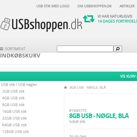
DAG-TIL-DAG-LEVERIN
POST NORD -
29 DKK
-
USB STIK MED LOGO
OM USBSHOPPEN.DK
ARTIKLER
VI HAR NATURLIGVIS
14 DAGES FORTRYDEL
VI HAR DET STØRSTE U
OG DE
BILLIGSTE PRISE
DAG-TIL-DAG-LEVERIN
SORTIMENT
POST NORD -
29 DKK
-
INDKØBSKURV
VIS KURV 
USB stik / USB nøgler
8GB USB - NØGLE, BLÅ
2GB USB stik
4GB USB stik
8GB USB stik
#7445775
16GB USB stik
8GB USB - NØGLE, BLÅ
32GB USB stik
Solidt stik
64GB USB stik
128GB USB stik
79,00 DKK