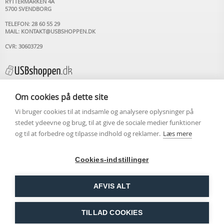
RYTTERMARKEN 4A
5700 SVENDBORG
TELEFON: 28 60 55 29
MAIL:
KONTAKT@USBSHOPPEN.DK
CVR: 30603729
Om cookies på dette site
Vi bruger cookies til at indsamle og analysere oplysninger på
INFORMATION
stedet ydeevne og brug, til at give de sociale medier funktioner
og til at forbedre og tilpasse indhold og reklamer.
Læs mere
USB STIK MED LOGO
OM USBSHOPPEN.DK
ARTIKLER
Cookies-indstillinger
KONTAKT OS
HANDELSBETINGELSER
COOKIEPOLITIK
AFVIS ALT
PERSONDATAPOLITIK
LUK
LEVERING DAG-TIL-DAG VED BESTILLING FØR KL.
TILLAD COOKIES
14.00 - FRI FRAGT VED KØB OVER KR. 300,00!
Copyright ©2026 USBSHOPPEN.DK