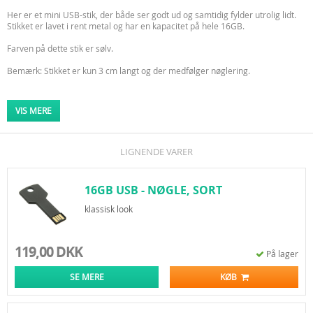
Her er et mini USB-stik, der både ser godt ud og samtidig fylder utrolig lidt.
Stikket er lavet i rent metal og har en kapacitet på hele 16GB.
Farven på dette stik er sølv.
Bemærk: Stikket er kun 3 cm langt og der medfølger nøglering.
USB 2.0.
VIS MERE
Virker til alle computere og styresystemer
LIGNENDE VARER
16GB USB - NØGLE, SORT
klassisk look
119,00 DKK
På lager
SE MERE
KØB