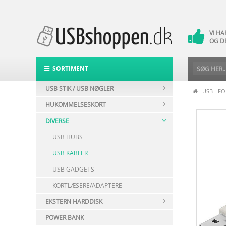
VI H
14 
VI H
OG D
DAG-
POST
SORTIMENT
USB STIK / USB NØGLER
USB - F
HUKOMMELSESKORT
DIVERSE
USB HUBS
USB KABLER
USB GADGETS
KORTLÆSERE/ADAPTERE
EKSTERN HARDDISK
POWER BANK