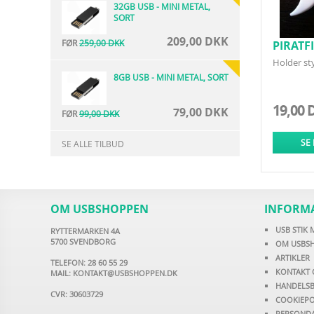
32GB USB - MINI METAL,
SORT
209,00 DKK
FØR
259,00 DKK
PIRATFI
Holder sty
8GB USB - MINI METAL, SORT
19,00 
79,00 DKK
FØR
99,00 DKK
SE
SE ALLE TILBUD
OM USBSHOPPEN
INFORM
USB STIK
RYTTERMARKEN 4A
5700 SVENDBORG
OM USBS
ARTIKLER
TELEFON: 28 60 55 29
KONTAKT 
MAIL:
KONTAKT@USBSHOPPEN.DK
HANDELSB
CVR: 30603729
COOKIEPO
PERSONDA