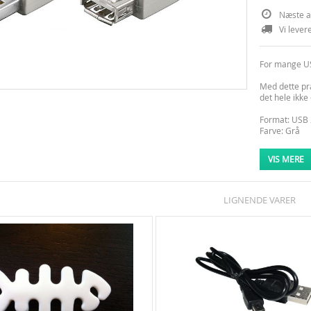
Næste a
Vi lever
For mange U
Med dette pr
det hele ikke 
Format: USB 
Farve: Grå
Længde: 500
* Fås også i
VIS MERE
LIGNENDE VARER