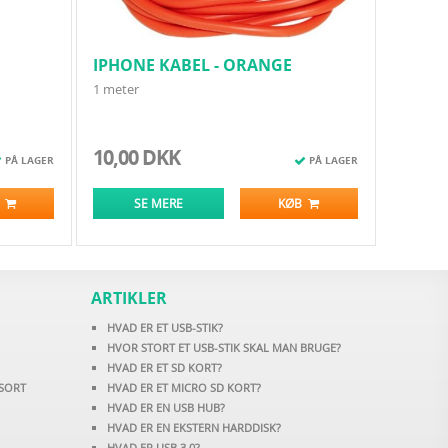
IPHONE KABEL - ORANGE
1 meter
10,00 DKK
PÅ LAGER
PÅ LAGER
B
SE MERE
KØB
ARTIKLER
HVAD ER ET USB-STIK?
HVOR STORT ET USB-STIK SKAL MAN BRUGE?
HVAD ER ET SD KORT?
 SORT
HVAD ER ET MICRO SD KORT?
HVAD ER EN USB HUB?
HVAD ER EN EKSTERN HARDDISK?
HVAD ER USB 3.0?