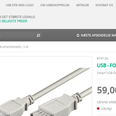
AR NATURLIGVIS
USB STIK MED LOGO
OM USBSHOPPEN.DK
ARTIKLER
KONTAKT OS
DAGES FORTRYDELSESRET
AR DET STØRSTE UDVALG
E
BILLIGSTE PRISER
TIL-DAG-LEVERING
 NORD -
29 DKK
-
GLS
-
3
9 DKK
NÆSTE AFSENDELSE MAN
ORLÆNGERKABEL, 5 M
#74120
USB - F
Smart USB-fo
59,
DENNE VARE
Udsolgt