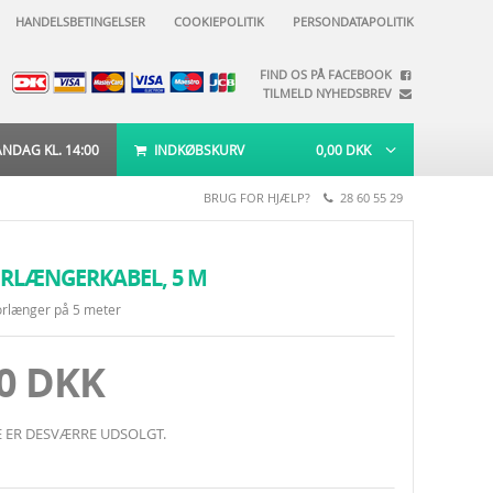
HANDELSBETINGELSER
COOKIEPOLITIK
PERSONDATAPOLITIK
FIND OS PÅ FACEBOOK
TILMELD NYHEDSBREV
DAG KL. 14:00
INDKØBSKURV
0,00
DKK
BRUG FOR HJÆLP?
28 60 55 29
ORLÆNGERKABEL, 5 M
rlænger på 5 meter
00 DKK
 ER DESVÆRRE UDSOLGT.