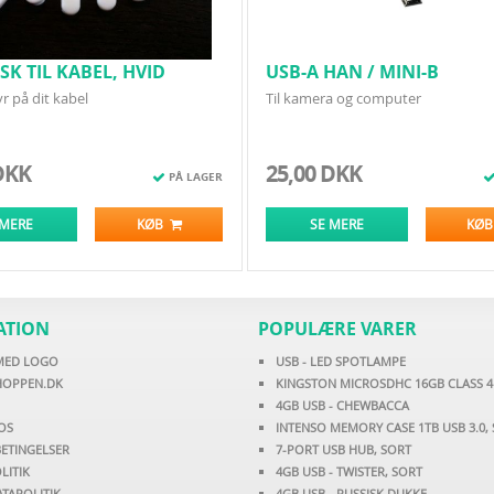
SK TIL KABEL, HVID
USB-A HAN / MINI-B
r på dit kabel
Til kamera og computer
DKK
25,00 DKK
PÅ LAGER
 MERE
KØB
SE MERE
KØ
ATION
POPULÆRE VARER
 MED LOGO
USB - LED SPOTLAMPE
HOPPEN.DK
KINGSTON MICROSDHC 16GB CLASS 4
4GB USB - CHEWBACCA
OS
INTENSO MEMORY CASE 1TB USB 3.0,
ETINGELSER
7-PORT USB HUB, SORT
LITIK
4GB USB - TWISTER, SORT
TAPOLITIK
4GB USB - RUSSISK DUKKE