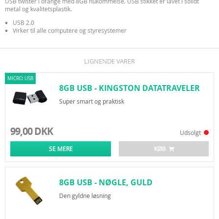
USB twister i orange med 8GB hukommelse. USB stikket er lavet i solidt
metal og kvalitetsplastik.
USB 2.0
Virker til alle computere og styresystemer
LIGNENDE VARER
MICRO USB
8GB USB - KINGSTON DATATRAVELER
MICRO
Super smart og praktisk
99,00 DKK
Udsolgt
SE MERE
KØB
8GB USB - NØGLE, GULD
Den gyldne løsning