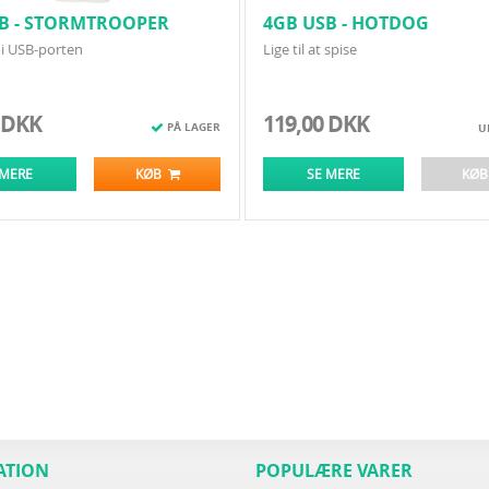
B - STORMTROOPER
4GB USB - HOTDOG
 i USB-porten
Lige til at spise
 DKK
119,00 DKK
PÅ LAGER
U
 MERE
KØB
SE MERE
KØ
ATION
POPULÆRE VARER