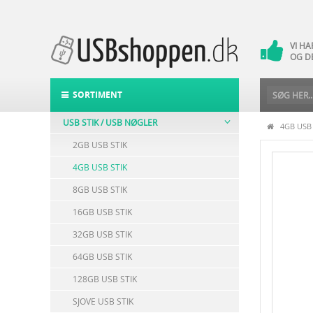
VI H
14 
VI H
OG D
DAG-
POST
SORTIMENT
USB STIK / USB NØGLER
4GB USB
2GB USB STIK
4GB USB STIK
8GB USB STIK
16GB USB STIK
32GB USB STIK
64GB USB STIK
128GB USB STIK
SJOVE USB STIK