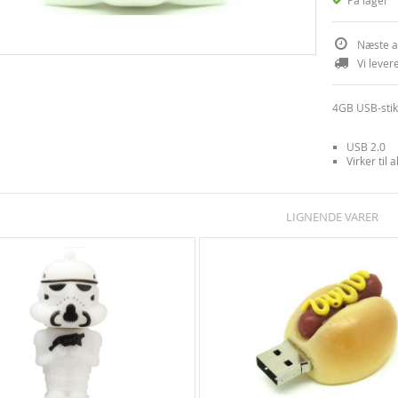
På lager
Næste a
Vi lever
4GB USB-stik
USB 2.0
Virker til
LIGNENDE VARER