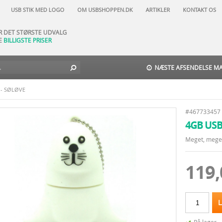
AR NATURLIGVIS
USB STIK MED LOGO
OM USBSHOPPEN.DK
ARTIKLER
KONTAKT OS
DAGES FORTRYDELSESRET
AR DET STØRSTE UDVALG
E
BILLIGSTE PRISER
TIL-DAG-LEVERING
 NORD -
29 DKK
-
GLS
-
3
9 DKK
NÆSTE AFSENDELSE MAN
 - SØLØVE
#467733457
4GB USB
Meget, mege
119