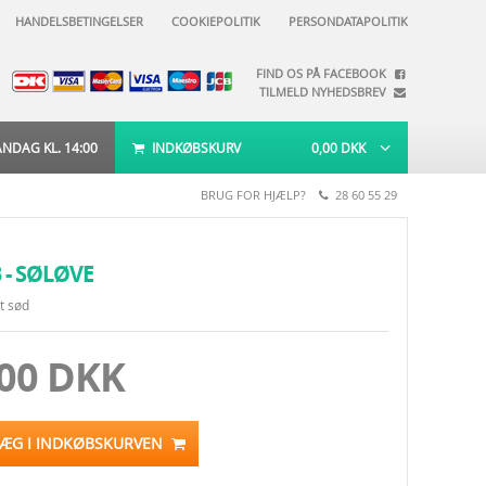
HANDELSBETINGELSER
COOKIEPOLITIK
PERSONDATAPOLITIK
FIND OS PÅ FACEBOOK
TILMELD NYHEDSBREV
DAG KL. 14:00
INDKØBSKURV
0,00
DKK
BRUG FOR HJÆLP?
28 60 55 29
 - SØLØVE
t sød
,00 DKK
LÆG I INDKØBSKURVEN