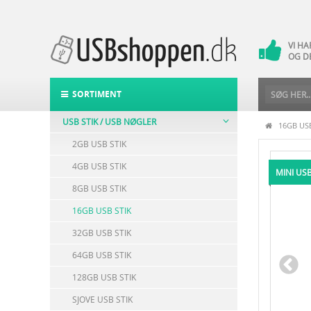
VI H
14 
VI H
OG D
DAG-
POST
SORTIMENT
USB STIK / USB NØGLER
16GB USB
2GB USB STIK
4GB USB STIK
MINI US
8GB USB STIK
16GB USB STIK
32GB USB STIK
64GB USB STIK
128GB USB STIK
SJOVE USB STIK