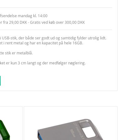
fsendelse mandag kl. 14:00
er fra 29,00 DKK - Gratis ved køb over 300,00 DKK
i USB-stik, der både ser godt ud og samtidig fylder utrolig lidt.
vet i rent metal og har en kapacitet på hele 16GB.
te stik er metalblå.
ket er kun 3 cm langt og der medfølger nøglering.
 alle computere og styresystemer