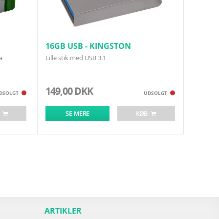
16GB USB - KINGSTON
DATATRAVELER MICRO 3.1
a
Lille stik med USB 3.1
149,00 DKK
DSOLGT
UDSOLGT
B
SE MERE
KØB
ARTIKLER