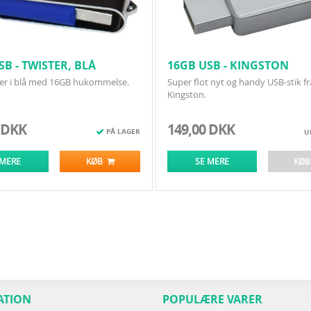
SB - TWISTER, BLÅ
16GB USB - KINGSTON
DATATRAVELER 50
er i blå med 16GB hukommelse.
Super flot nyt og handy USB-stik fr
Kingston.
 DKK
149,00 DKK
PÅ LAGER
U
 MERE
KØB
SE MERE
KØ
ATION
POPULÆRE VARER