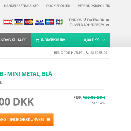
HANDELSBETINGELSER
COOKIEPOLITIK
PERSONDATAPOLITIK
FIND OS PÅ FACEBOOK
TILMELD NYHEDSBREV
DAG KL. 14:00
INDKØBSKURV
0,00
DKK
BRUG FOR HJÆLP?
28 60 55 29
B - MINI METAL, BLÅ
ik
,00 DKK
FØR
139,00 DKK
Spar 14%
LÆG I INDKØBSKURVEN