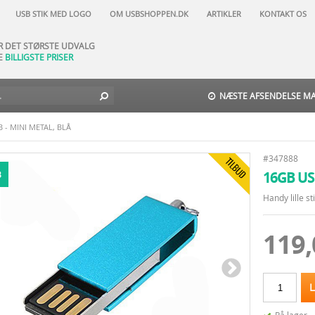
AR NATURLIGVIS
USB STIK MED LOGO
OM USBSHOPPEN.DK
ARTIKLER
KONTAKT OS
DAGES FORTRYDELSESRET
AR DET STØRSTE UDVALG
E
BILLIGSTE PRISER
TIL-DAG-LEVERING
 NORD -
29 DKK
-
GLS
-
3
9 DKK
NÆSTE AFSENDELSE MAN
 - MINI METAL, BLÅ
#347888
16GB US
B
Handy lille st
119